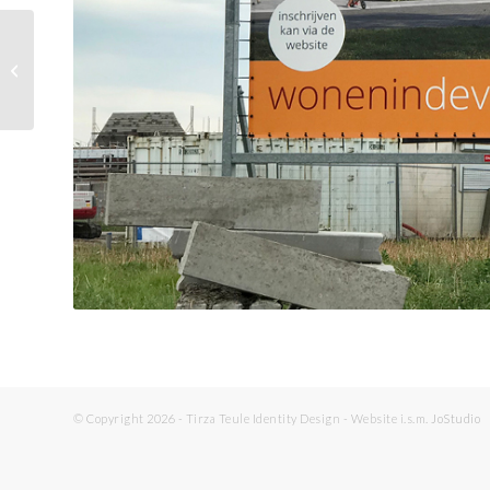
Bouwbedrijf De Nijs
100 jaar
Historieborden
© Copyright 2026 - Tirza Teule Identity Design - Website i.s.m.
JoStudio