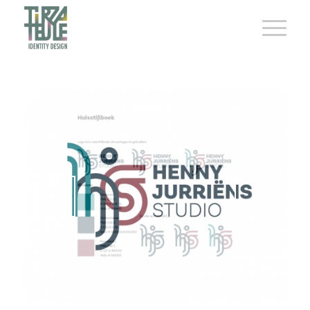
1
2
3
4
5
6